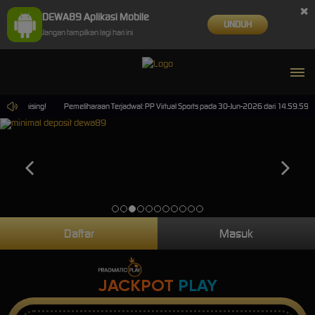
×
DEWA89 Aplikasi Mobile
UNDUH
Jangan tampilkan lagi hari ini
link phising!
Pemeliharaan Terjadwal: PP Virtual Sports pada 30-Jun-2026 dari 14.59.59 s
Daftar
Masuk
JACKPOT
PLAY