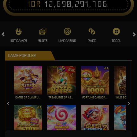
IDR
12,690,291,786
HOT GAMES
SLOTS
LIVE CASINO
RACE
TOGEL
OL
GAME POPULER
GATES OF OLYMPUS POP
TREASURES OF AZTEC
FORTUNE GARUDA 1000
FORTUNE GEMS 500
SWEET BONANZA 2500
SUPER ELEMENTS 2
PIRATE QUEST 1