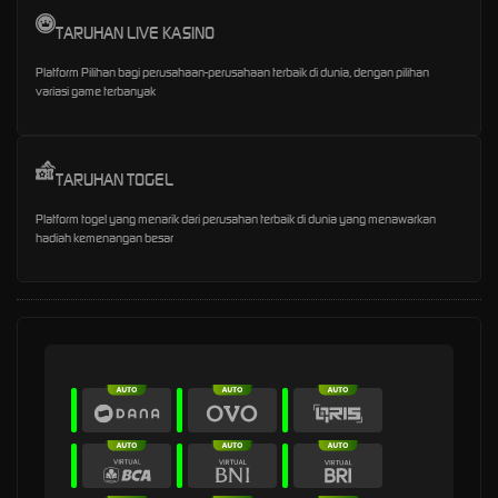
TARUHAN LIVE KASINO
Platform Pilihan bagi perusahaan-perusahaan terbaik di dunia, dengan pilihan
variasi game terbanyak
TARUHAN TOGEL
Platform togel yang menarik dari perusahan terbaik di dunia yang menawarkan
hadiah kemenangan besar