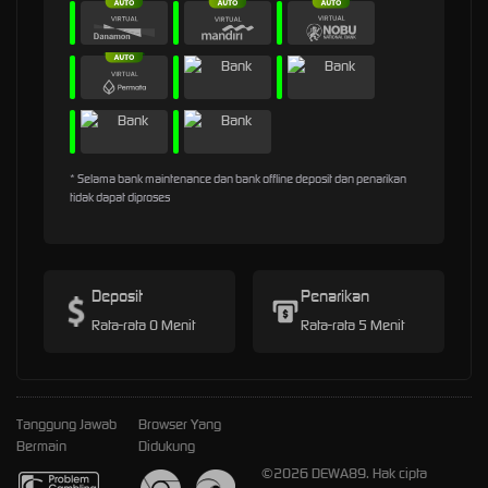
* Selama bank maintenance dan bank offline deposit dan penarikan
tidak dapat diproses
Deposit
Penarikan
Rata-rata 0 Menit
Rata-rata 5 Menit
Tanggung Jawab
Browser Yang
Bermain
Didukung
©2026 DEWA89. Hak cipta