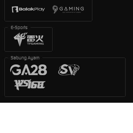
E-Sports
Sabung Ayam