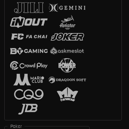
Poker