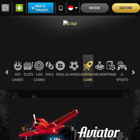
Main di
MASUK
DAFTAR
Telegram
HOT
SLOTS
LIVE
RACE
TOGEL
OLAHRAGA
CRASH
ARCADE
POKER
E-
SABUN
GAMES
CASINO
GAME
SPORTS
AYAM