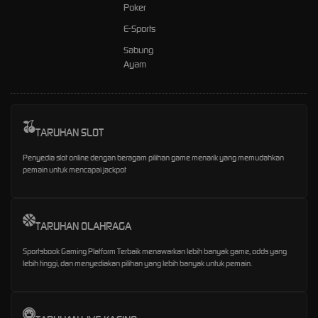
Poker
E-Sports
Sabung
Ayam
TARUHAN SLOT
Penyedia slot online dengan beragam pilihan game menarik yang memudahkan
pemain untuk mencapai jackpot
TARUHAN OLAHRAGA
Sportsbook Gaming Platform Terbaik menawarkan lebih banyak game, odds yang
lebih tinggi, dan menyediakan pilihan yang lebih banyak untuk pemain.