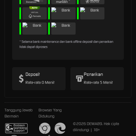
* Selama bank maintenance dan bank offline deposit dan penarikan
tidak dapat diproses
Deposit
Penarikan
Rata-rata 0 Menit
Rata-rata 5 Menit
Tanggung Jawab
Browser Yang
Bermain
Didukung
©2026 DEWA89. Hak cipta
dilindungi | 18+