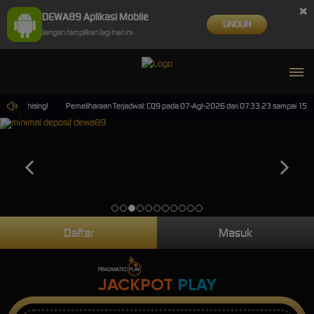
×
DEWA89 Aplikasi Mobile
UNDUH
Jangan tampilkan lagi hari ini
 link phising!
Pemeliharaan Terjadwal: CQ9 pada 07-Agt-2026 dari 07.33.23 sampai 15.00.
Daftar
Masuk
JACKPOT
PLAY